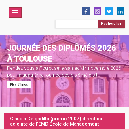
Menu
Rechercher :
JOURNÉE DES DIPLÔMÉS 2026
À TOULOUSE
Rendez-vous à Toulouse le samedi 14 novembre 2026
pour la quatrième journée des diplômé·e·s !
Plus d'infos
Claudia Delgadillo (promo 2007) directrice
adjointe de l’EMD École de Management