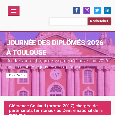
Menu
Rechercher :
JOURNÉE DES DIPLÔMÉS 2026
À TOULOUSE
Rendez-vous à Toulouse le samedi 14 novembre 2026
pour la quatrième journée des diplômé·e·s !
Plus d'infos
Clémence Coulaud (promo 2017) chargée de
partenariats territoriaux au Centre national de la