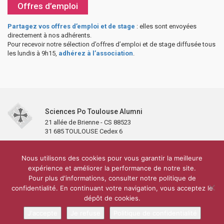
Offres d’emploi
Partagez vos offres d’emploi et de stage
: elles sont envoyées
directement à nos adhérents.
Pour recevoir notre sélection d’offres d’emploi et de stage diffusée tous
les lundis à 9h15,
adhérez à l’association
.
Sciences Po Toulouse Alumni
21 allée de Brienne - CS 88523
31 685 TOULOUSE Cedex 6
Accueil
L’association
Antennes et clubs
Adhésion
Nous utilisons des cookies pour vous garantir la meilleure
Partenaires et soutiens
Lettre d’information
Réseaux sociaux
expérience et améliorer la performance de notre site.
Sciences Po Toulouse
Pour plus d'informations, consulter notre politique de
Carré Alumni de la bibliothèque de Sciences Po Toulouse
10 000 diplômés
confidentialité. En continuant votre navigation, vous acceptez le
Réseau ScPo
Mentions légales
Politique de confidentialité
Plan du site
Contact
dépôt de cookies.
J'accepte
Je refuse
Politique de confidentialité
Conception & réalisation :
CEREAL CONCEPT