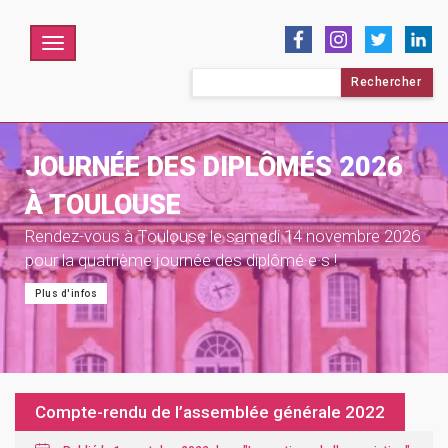
Menu
Rechercher :
JOURNÉE DES DIPLÔMÉS 2026
À TOULOUSE
Rendez-vous à Toulouse le samedi 14 novembre 2026
pour la quatrième journée des diplômé·e·s !
Plus d'infos
Compte-rendu de l’assemblée générale 2022