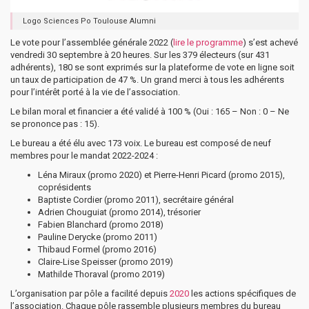
Logo Sciences Po Toulouse Alumni
Le vote pour l’assemblée générale 2022 (
lire le programme
) s’est achevé
vendredi 30 septembre à 20 heures. Sur les 379 électeurs (sur 431
adhérents), 180 se sont exprimés sur la plateforme de vote en ligne soit
un taux de participation de 47 %. Un grand merci à tous les adhérents
pour l’intérêt porté à la vie de l’association.
Le bilan moral et financier a été validé à 100 % (Oui : 165 – Non : 0 – Ne
se prononce pas : 15).
Le bureau a été élu avec 173 voix. Le bureau est composé de neuf
membres pour le mandat 2022-2024 :
Léna Miraux (promo 2020) et Pierre-Henri Picard (promo 2015),
coprésidents
Baptiste Cordier (promo 2011), secrétaire général
Adrien Chouguiat (promo 2014), trésorier
Fabien Blanchard (promo 2018)
Pauline Derycke (promo 2011)
Thibaud Formel (promo 2016)
Claire-Lise Speisser (promo 2019)
Mathilde Thoraval (promo 2019)
L’organisation par pôle a facilité depuis
2020
les actions spécifiques de
l’association. Chaque pôle rassemble plusieurs membres du bureau