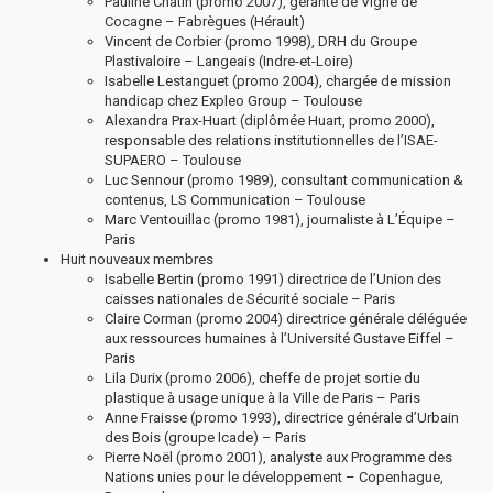
Pauline Chatin (promo 2007), gérante de Vigne de
Cocagne – Fabrègues (Hérault)
Vincent de Corbier (promo 1998), DRH du Groupe
Plastivaloire – Langeais (Indre-et-Loire)
Isabelle Lestanguet (promo 2004), chargée de mission
handicap chez Expleo Group – Toulouse
Alexandra Prax-Huart (diplômée Huart, promo 2000),
responsable des relations institutionnelles de l’ISAE-
SUPAERO – Toulouse
Luc Sennour (promo 1989), consultant communication &
contenus, LS Communication – Toulouse
Marc Ventouillac (promo 1981), journaliste à L’Équipe –
Paris
Huit nouveaux membres
Isabelle Bertin (promo 1991) directrice de l’Union des
caisses nationales de Sécurité sociale – Paris
Claire Corman (promo 2004) directrice générale déléguée
aux ressources humaines à l’Université Gustave Eiffel –
Paris
Lila Durix (promo 2006), cheffe de projet sortie du
plastique à usage unique à la Ville de Paris – Paris
Anne Fraisse (promo 1993), directrice générale d’Urbain
des Bois (groupe Icade) – Paris
Pierre Noël (promo 2001), analyste aux Programme des
Nations unies pour le développement – Copenhague,