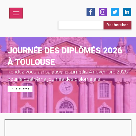
Menu
Rechercher :
JOURNÉE DES DIPLÔMÉS 2026
À TOULOUSE
Rendez-vous à Toulouse le samedi 14 novembre 2026
pour la quatrième journée des diplômé·e·s !
Plus d'infos