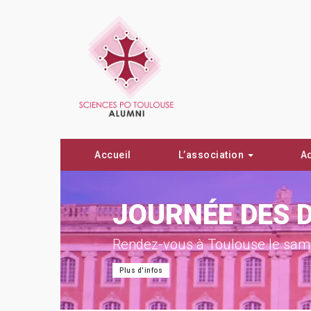
Accueil
L’association
A
ON !
JOURNÉE DES 
Rendez-vous à Toulouse le same
Plus d'infos