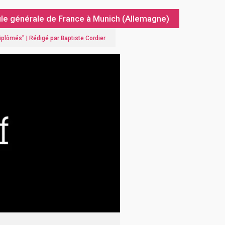
ule générale de France à Munich (Allemagne)
diplômés
" |
Rédigé par Baptiste Cordier