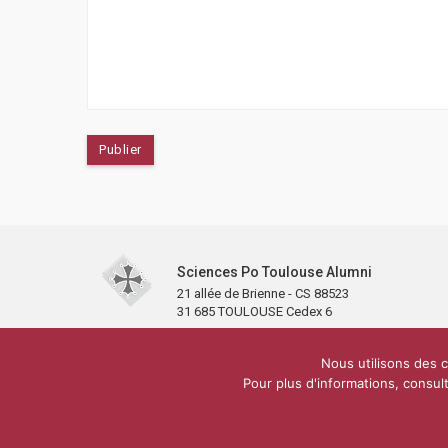
Sciences Po Toulouse Alumni
21 allée de Brienne - CS 88523
31 685 TOULOUSE Cedex 6
Accueil
L’association
Antennes et clubs
Adhésion
Nous utilisons des c
Carré Alumni de la bibliothèque de Sciences Po Toulous
Pour plus d'informations, consult
yio