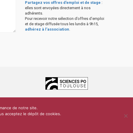
Partagez vos offres d’emploi et de stage
:
elles sont envoyées directement à nos
adhérents.
Pour recevoir notre sélection d’offres d’emploi
et de stage diffusée tous les lundis à 9h15,
adhérez à l’association
.
ces Po Toulouse
rmance de notre site.
dentialité
Plan du site
Contact
vous acceptez le dépôt de cookies.
Conception & réalisation :
CEREAL CONCEPT