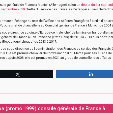
nsule générale de France à Munich (Allemagne) selon
un décret du 1er septem
s
septembre 2019
cheffe du service des Français à l’étranger au sein de l’admi
iplomate d’échange au sein de l’Office des Affaires étrangères à Berlin (l’équiv
4, puis chef de chancellerie au Consulat général de France à Munich de 2004 
e sous-directrice adjointe d’Europe centrale, chef de la mission franco-allem
t général de France à San Francisco (États-Unis) de 2010 à 2013 puis porte-par
 (République tchèque) de 2013 à 2017.
nt que sous-directrice de l’administration des Français au service des Français 
2019. Elle est promue chevalier de l’ordre national du Mérite pour ses 10 ans de 
gères depuis 2008, elle est promue en 2021 au grade de conseiller des affaires
Tweetez
Partagez
lva (promo 1999) consule générale de France à