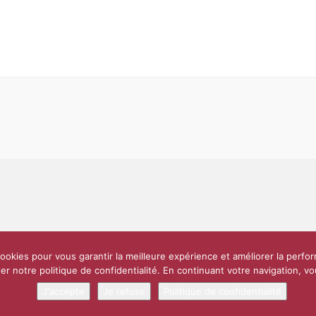
Partenaires et soutiens
Lettre d’information
Réseaux sociaux
Scien
ookies pour vous garantir la meilleure expérience et améliorer la perfo
e
10 000 diplômés
Réseau ScPo
Mentions légales
Politique de confi
er notre politique de confidentialité. En continuant votre navigation, 
J'accepte
Je refuse
Politique de confidentialité