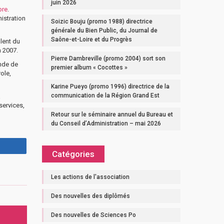
juin 2026
bre
.
nistration
Soizic Bouju (promo 1988) directrice
générale du Bien Public, du Journal de
Saône-et-Loire et du Progrès
alent du
à 2007.
Pierre Dambreville (promo 2004) sort son
ande de
premier album « Cocottes »
ole,
Karine Pueyo (promo 1996) directrice de la
communication de la Région Grand Est
à
services,
Retour sur le séminaire annuel du Bureau et
du Conseil d’Administration – mai 2026
Catégories
Les actions de l'association
Des nouvelles des diplômés
Des nouvelles de Sciences Po