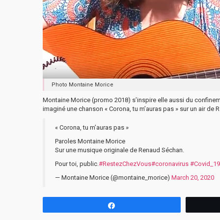
Photo Montaine Morice
Montaine Morice (promo 2018) s’inspire elle aussi du confineme
imaginé une chanson « Corona, tu m’auras pas » sur un air de 
« Corona, tu m’auras pas »
Paroles Montaine Morice
Sur une musique originale de Renaud Séchan.
Pour toi, public.
#RestezChezVous
#coronavirus
#Covid_19
— Montaine Morice (@montaine_morice)
March 20, 2020
Partagez