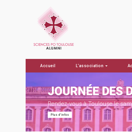
Accueil
L’association
A
ON !
JOURNÉE DES 
Rendez-vous à Toulouse le same
Plus d'infos