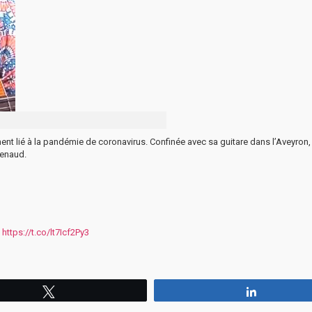
nt lié à la pandémie de coronavirus. Confinée avec sa guitare dans l’Aveyron, 
Renaud.
https://t.co/lt7Icf2Py3
Tweetez
Partagez