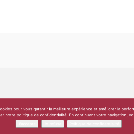
Partenaires et soutiens
Lettre d’information
Réseaux sociaux
Scien
ookies pour vous garantir la meilleure expérience et améliorer la perfo
e
10 000 diplômés
Réseau ScPo
Mentions légales
Politique de confi
er notre politique de confidentialité. En continuant votre navigation, 
J'accepte
Je refuse
Politique de confidentialité