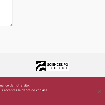
ces Po Toulouse
rmance de notre site.
dentialité
Plan du site
Contact
vous acceptez le dépôt de cookies.
Conception & réalisation :
CEREAL CONCEPT