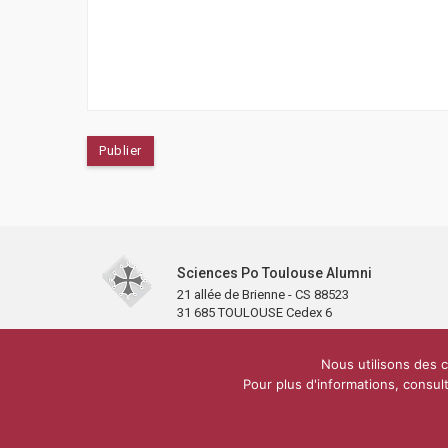
Sciences Po Toulouse Alumni
21 allée de Brienne - CS 88523
31 685 TOULOUSE Cedex 6
Accueil
L’association
Antennes et clubs
Adhésion
Nous utilisons des c
Carré Alumni de la bibliothèque de Sciences Po Toulous
Pour plus d'informations, consult
yio