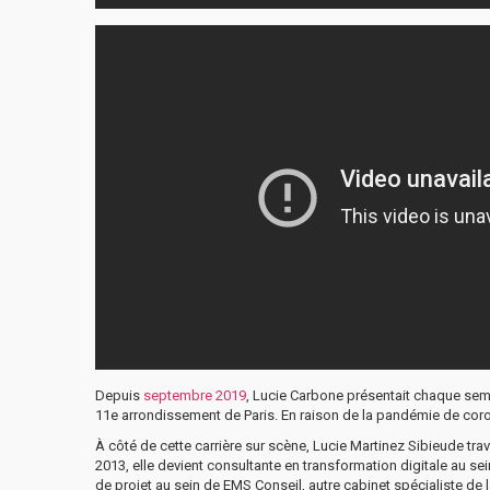
Depuis
septembre 2019
, Lucie Carbone présentait chaque se
11e arrondissement de Paris. En raison de la pandémie de coron
À côté de cette carrière sur scène, Lucie Martinez Sibieude tra
2013, elle devient consultante en transformation digitale au s
de projet au sein de EMS Conseil, autre cabinet spécialiste de 