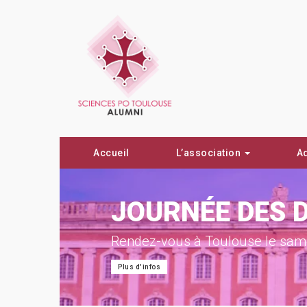
Accueil
L’association
A
ON !
JOURNÉE DES 
Rendez-vous à Toulouse le same
Plus d'infos