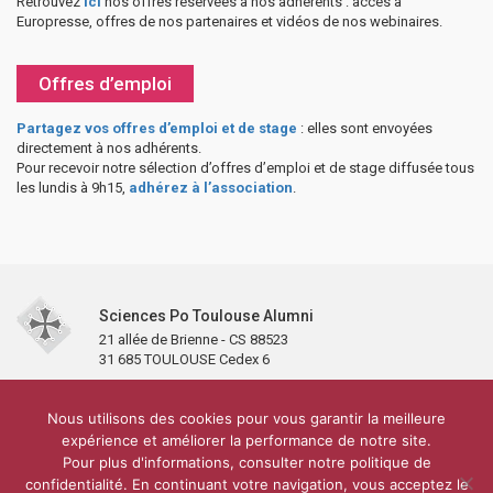
Retrouvez
ici
nos offres réservées à nos adhérents : accès à
Europresse, offres de nos partenaires et vidéos de nos webinaires.
Offres d’emploi
Partagez vos offres d’emploi et de stage
: elles sont envoyées
directement à nos adhérents.
Pour recevoir notre sélection d’offres d’emploi et de stage diffusée tous
les lundis à 9h15,
adhérez à l’association
.
Sciences Po Toulouse Alumni
21 allée de Brienne - CS 88523
31 685 TOULOUSE Cedex 6
Accueil
L’association
Antennes et clubs
Adhésion
Nous utilisons des cookies pour vous garantir la meilleure
Partenaires et soutiens
Lettre d’information
Réseaux sociaux
expérience et améliorer la performance de notre site.
Sciences Po Toulouse
Pour plus d'informations, consulter notre politique de
Carré Alumni de la bibliothèque de Sciences Po Toulouse
10 000 diplômés
confidentialité. En continuant votre navigation, vous acceptez le
Réseau ScPo
Mentions légales
Politique de confidentialité
Plan du site