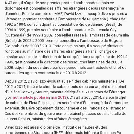
À 47 ans, il s’agit de son premier poste d’ambassadeur mais ce
diplomate est conseiller des affaires étrangères depuis une vingtaine
d’années. Pour le compte du MAE, David Izzo a occupé divers postes à
l’étranger : premier secrétaire à l’ambassade de N’Djamena (Tchad) de
1992 à 1994, consul adjoint au consulat de Rio de Janeiro (Brésil) de
1996 à 1999, premier secrétaire à l’ambassade de Guatemala City
(Guatemala) de 1999 à 2002, conseiller Presse à l’ambassade de Brasilia
(Brésil) de 2002 à 2005, premier conseiller à l’ambassade de Bogota
(Colombie) de 2008 à 2010. Entre ces missions, il a occupé plusieurs
fonctions au ministère des affaires étrangères à Paris : chargé de
mission au sein de la direction de la coopération européenne de 1994 à
1996, gestionnaire à la direction des ressources humaines de 2005 à
2008, adjoint du sous-directeur des personnels contractuels et chef du
bureau des agents contractuels de 2010 à 2012.
Depuis 2012, David Izzo évoluait au sein des cabinets ministériels. De
2012 à 2014, il a été le chef de cabinet puis directeur adjoint de cabinet
d’Hélène Conway-Mouret, ministre déléguée aux Français de l’étranger
(voir
notre article publié en mai 2013
). D’avril à août 2014, il a été le chef
de cabinet de Fleur Pellerin, alors secrétaire d’État chargé du Commerce
extérieur, du Développement du tourisme et des Français de l’étranger.
Ces deux membres du gouvernement étaient placées sous la tutelle de
Laurent Fabius, ministre des affaires étrangères.
David Izzo est aussi diplômé de l’Institut des hautes études
européennes de Strasbourg (IHEE, désormais intégré à Sciences Po