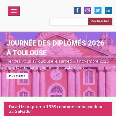
Menu
Rechercher :
JOURNÉE DES DIPLÔMÉS 2026
À TOULOUSE
Rendez-vous à Toulouse le samedi 14 novembre 2026
pour la quatrième journée des diplômé·e·s !
Plus d'infos
David Izzo (promo 1989) nommé ambassadeur
au Salvador