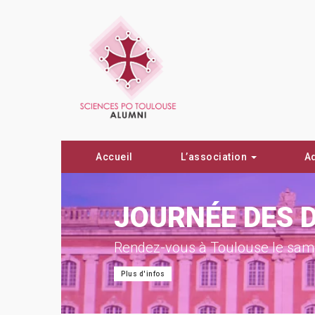
Accueil
L’association
A
ON !
JOURNÉE DES 
Rendez-vous à Toulouse le same
Plus d'infos