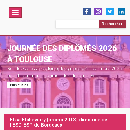
Menu
Rechercher :
JOURNÉE DES DIPLÔMÉS 2026
À TOULOUSE
Rendez-vous à Toulouse le samedi 14 novembre 2026
pour la quatrième journée des diplômé·e·s !
Plus d'infos
Elisa Etcheverry (promo 2013) directrice de
l’ESD-ESP de Bordeaux