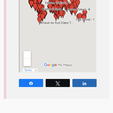
Partagez
Tweetez
Partagez