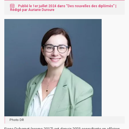
Publié le 1er juillet 2024 dans "
Des nouvelles des diplômés
" |
Rédigé par Auriane Duroure
Photo DR
Fiona Dubernet (promo 2017) est depuis 2023 consultante en affaires