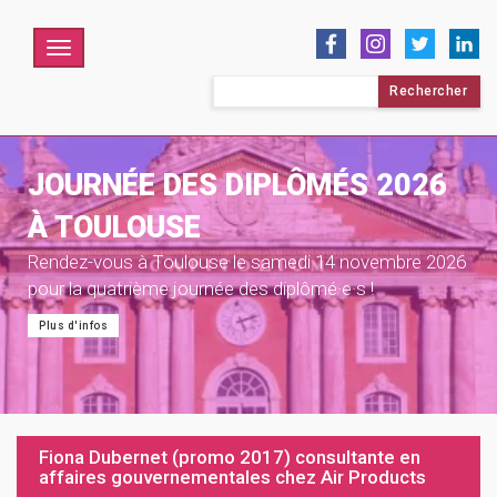
Menu
Rechercher :
JOURNÉE DES DIPLÔMÉS 2026
À TOULOUSE
Rendez-vous à Toulouse le samedi 14 novembre 2026
pour la quatrième journée des diplômé·e·s !
Plus d'infos
Fiona Dubernet (promo 2017) consultante en
affaires gouvernementales chez Air Products