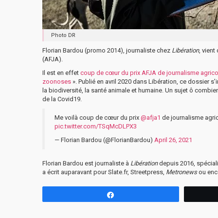
Photo DR
Florian Bardou (promo 2014), journaliste chez
Libération
, vient
(AFJA).
Il est en effet
coup de cœur du prix AFJA de journalisme agrico
zoonoses
». Publié en avril 2020 dans Libération, ce dossier 
la biodiversité, la santé animale et humaine. Un sujet ô combie
de la Covid19.
Me voilà coup de cœur du prix
@afja1
de journalisme agri
pic.twitter.com/TSqMcDLPX3
— Florian Bardou (@FlorianBardou)
April 26, 2021
Florian Bardou est journaliste à
Libération
depuis 2016, spéciali
a écrit auparavant pour Slate.fr, Streetpress,
Metronews
ou enc
Partagez