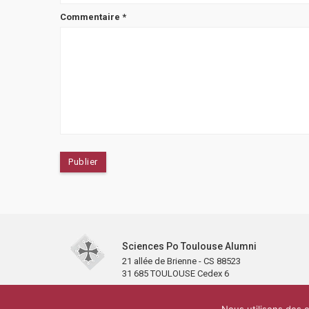
Commentaire
*
Sciences Po Toulouse Alumni
21 allée de Brienne - CS 88523
31 685 TOULOUSE Cedex 6
Accueil
L’association
Antennes et clubs
Adhésion