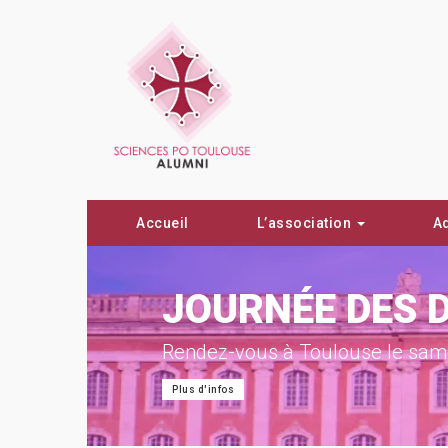
Accueil
L’association
A
ON !
JOURNÉE DES 
Rendez-vous à Toulouse le same
Plus d'infos