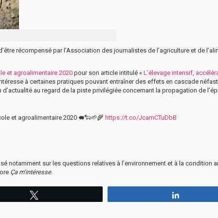
 d’être récompensé par l’Association des journalistes de l’agriculture et de l’al
le et agroalimentaire 2020
pour son article intitulé «
L’élevage intensif, accélér
s’intéresse à certaines pratiques pouvant entraîner des effets en cascade néfas
n d’actualité au regard de la piste privilégiée concernant la propagation de l’é
cole et agroalimentaire 2020 🐖🐑🌱🌾
https://t.co/JcamCTuDbB
sé notamment sur les questions relatives à l’environnement et à la condition an
ore
Ça m’intéresse
.
Tweetez
Partagez