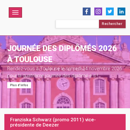
Menu
Rechercher :
JOURNÉE DES DIPLÔMÉS 2026
À TOULOUSE
Rendez-vous à Toulouse le samedi 14 novembre 2026
pour la quatrième journée des diplômé·e·s !
Plus d'infos
Franziska Schwarz (promo 2011) vice-
présidente de Deezer