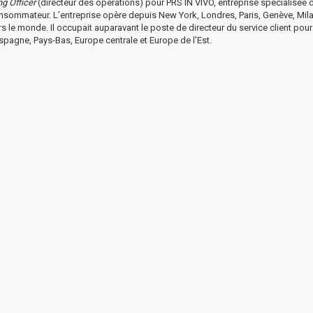
ng Officer
(directeur des opérations) pour PRS IN VIVO, entreprise spécialisée 
nsommateur. L’entreprise opère depuis New York, Londres, Paris, Genève, Mila
s le monde. Il occupait auparavant le poste de directeur du service client pour 
pagne, Pays-Bas, Europe centrale et Europe de l’Est.