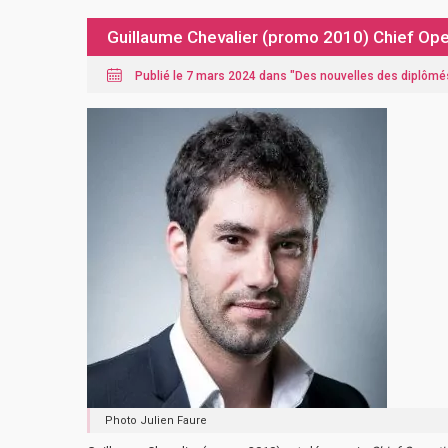
Guillaume Chevalier (promo 2010) Chief Ope
Publié le 7 mars 2024 dans "
Des nouvelles des diplômé
Photo Julien Faure