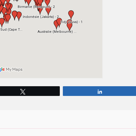
Tweetez
Partagez