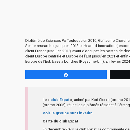
Diplômé de Sciences Po Toulouse en 2010, Guillaume Chevalier i
Senior researcher jusqu’en 2013 et Head of innovation (respons
client France jusqu’en 2018, avant d’occuper les postes de dire
client Europe centrale et Europe de l’Est jusqu’en 2021 et enfin
Europe de l’Est, basé à Londres (Royaume-Uni). En février 2024,
Partagez
Le
«
club Expat
»
, animé par Kori Cicero (promo 201
(promo 2005), réunit les diplômés résidant à l’étrang
Voir le groupe sur LinkedIn
Carte du club Expat
En décembre 2024, le club Expat, la communauté d