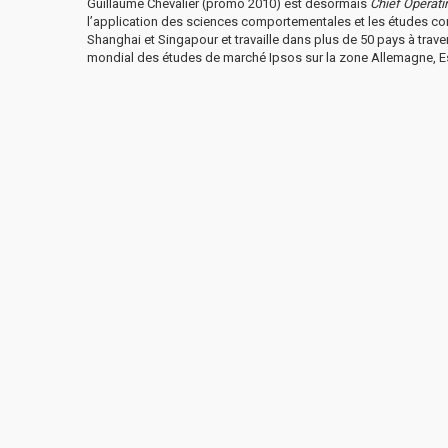
Guillaume Chevalier (promo 2010) est désormais
Chief Operati
l’application des sciences comportementales et les études co
Shanghai et Singapour et travaille dans plus de 50 pays à traver
mondial des études de marché Ipsos sur la zone Allemagne, Es