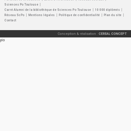
Sciences Po Toulouse
Carré Alumni de la bibliothèque de Sciences Po Toulouse
10 000 diplômés
Réseau ScPo
Mentions légales
Politique de confidentialité
Plan du site
Contact
Conception & réalisation :
CEREAL CONCEPT
yio