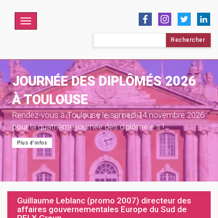
Menu
Rechercher :
JOURNÉE DES DIPLÔMÉS 2026
À TOULOUSE
Rendez-vous à Toulouse le samedi 14 novembre 2026
pour la quatrième journée des diplômé·e·s !
Plus d'infos
Guillaume Leblanc (promo 2007) directeur des
affaires gouvernementales Europe du Sud de