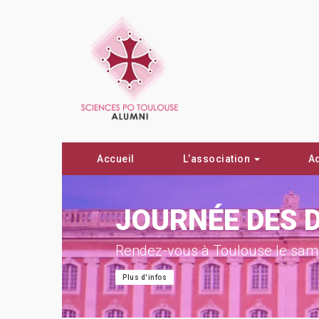
Accueil
L’association
A
ON !
JOURNÉE DES 
Rendez-vous à Toulouse le same
Plus d'infos