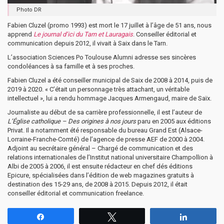
Photo DR
Fabien Cluzel (promo 1993) est mort le 17 juillet à l’âge de 51 ans, nous
apprend
Le journal d’ici du Tarn et Lauragais
. Conseiller éditorial et
communication depuis 2012, il vivait à Saix dans le Tarn.
L’association Sciences Po Toulouse Alumni adresse ses sincères
condoléances à sa famille et à ses proches.
Fabien Cluzel a été conseiller municipal de Saix de 2008 à 2014, puis de
2019 à 2020. « C’était un personnage très attachant, un véritable
intellectuel », lui a rendu hommage Jacques Armengaud, maire de Saïx.
Journaliste au début de sa carrière professionnelle, il est l’auteur de
L’Église catholique – Des origines à nos jours
paru en 2005 aux éditions
Privat. Il a notamment été responsable du bureau Grand Est (Alsace-
Lorraine-Franche-Comté) de l’agence de presse AEF de 2000 à 2004.
Adjoint au secrétaire général – Chargé de communication et des
relations internationales de l’Institut national universitaire Champollion à
Albi de 2005 à 2006, il est ensuite rédacteur en chef dés éditions
Epicure, spécialisées dans l’édition de web magazines gratuits à
destination des 15-29 ans, de 2008 à 2015. Depuis 2012, il était
conseiller éditorial et communication freelance.
Partagez
Tweetez
Partagez