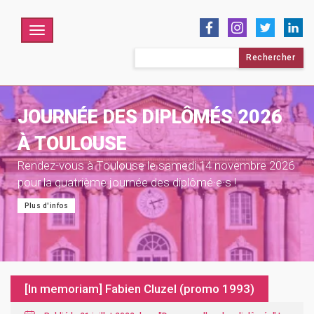
Menu
Rechercher :
JOURNÉE DES DIPLÔMÉS 2026
À TOULOUSE
Rendez-vous à Toulouse le samedi 14 novembre 2026
pour la quatrième journée des diplômé·e·s !
Plus d'infos
[In memoriam] Fabien Cluzel (promo 1993)