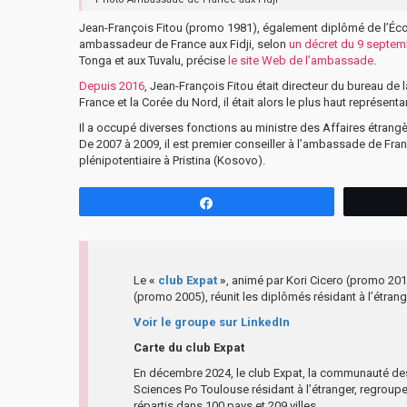
Jean-François Fitou (promo 1981), également diplômé de l’Éco
ambassadeur de France aux Fidji, selon
un décret du 9 septem
Tonga et aux Tuvalu, précise
le site Web de l’ambassade
.
Depuis 2016
, Jean-François Fitou était directeur du bureau de
France et la Corée du Nord, il était alors le plus haut représent
Il a occupé diverses fonctions au ministre des Affaires étrangè
De 2007 à 2009, il est premier conseiller à l’ambassade de Fra
plénipotentiaire à Pristina (Kosovo).
Partagez
Le
«
club Expat
»
, animé par Kori Cicero (promo 201
(promo 2005), réunit les diplômés résidant à l’étrang
Voir le groupe sur LinkedIn
Carte du club Expat
En décembre 2024, le club Expat, la communauté d
Sciences Po Toulouse résidant à l’étranger, regroup
répartis dans 100 pays et 209 villes.