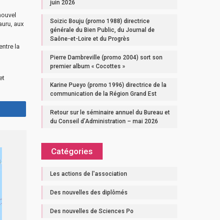
juin 2026
nouvel
Soizic Bouju (promo 1988) directrice
auru, aux
générale du Bien Public, du Journal de
Saône-et-Loire et du Progrès
entre la
Pierre Dambreville (promo 2004) sort son
premier album « Cocottes »
et
Karine Pueyo (promo 1996) directrice de la
communication de la Région Grand Est
Retour sur le séminaire annuel du Bureau et
du Conseil d’Administration – mai 2026
Catégories
Les actions de l'association
Des nouvelles des diplômés
Des nouvelles de Sciences Po