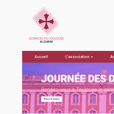
Accueil
L’association
A
ON !
JOURNÉE DES 
Rendez-vous à Toulouse le same
Plus d'infos