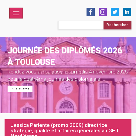
Menu
Rechercher :
JOURNÉE DES DIPLÔMÉS 2026
À TOULOUSE
Rendez-vous à Toulouse le samedi 14 novembre 2026
pour la quatrième journée des diplômé·e·s !
Plus d'infos
Jessica Pariente (promo 2009) directrice
stratégie, qualité et affaires générales au GHT