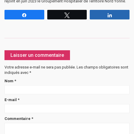
rejoint en juin 2023 le Groupement Hospitalier de Territoire Nord Yonne.
Partagez
Tweetez
Partagez
Laisser un commentaire
Votre adresse e-mail ne sera pas publiée.
Les champs obligatoires sont
indiqués avec
*
Nom
*
E-mail
*
Commentaire
*