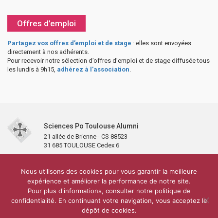
Offres d’emploi
Partagez vos offres d’emploi et de stage
: elles sont envoyées
directement à nos adhérents.
Pour recevoir notre sélection d’offres d’emploi et de stage diffusée tous
les lundis à 9h15,
adhérez à l’association
.
Sciences Po Toulouse Alumni
21 allée de Brienne - CS 88523
31 685 TOULOUSE Cedex 6
Accueil
L’association
Antennes et clubs
Adhésion
Nous utilisons des cookies pour vous garantir la meilleure
Partenaires et soutiens
Lettre d’information
Réseaux sociaux
expérience et améliorer la performance de notre site.
Sciences Po Toulouse
Pour plus d'informations, consulter notre politique de
Carré Alumni de la bibliothèque de Sciences Po Toulouse
10 000 diplômés
confidentialité. En continuant votre navigation, vous acceptez le
Réseau ScPo
Mentions légales
Politique de confidentialité
Plan du site
Contact
dépôt de cookies.