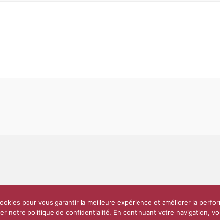
Partenaires et soutiens
Lettre d’information
Réseaux sociaux
Scien
ookies pour vous garantir la meilleure expérience et améliorer la perfo
e
10 000 diplômés
Réseau ScPo
Mentions légales
Politique de confi
er notre politique de confidentialité. En continuant votre navigation, 