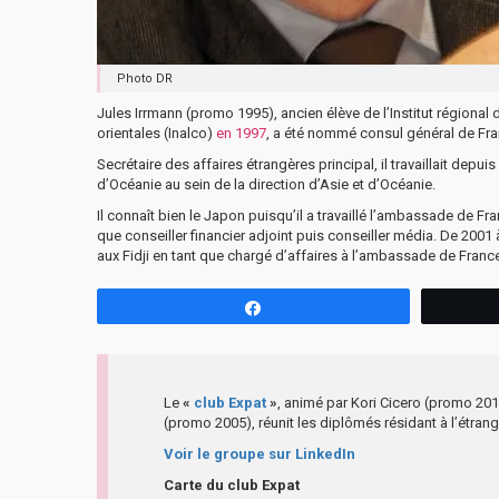
Photo DR
Jules Irrmann (promo 1995), ancien élève de l’Institut régional d
orientales (Inalco)
en 1997
, a été nommé consul général de Fr
Secrétaire des affaires étrangères principal, il travaillait depu
d’Océanie au sein de la direction d’Asie et d’Océanie.
Il connaît bien le Japon puisqu’il a travaillé l’ambassade de 
que conseiller financier adjoint puis conseiller média. De 2001 à 
aux Fidji en tant que chargé d’affaires à l’ambassade de Franc
Partagez
Le
«
club Expat
»
, animé par Kori Cicero (promo 201
(promo 2005), réunit les diplômés résidant à l’étrang
Voir le groupe sur LinkedIn
Carte du club Expat