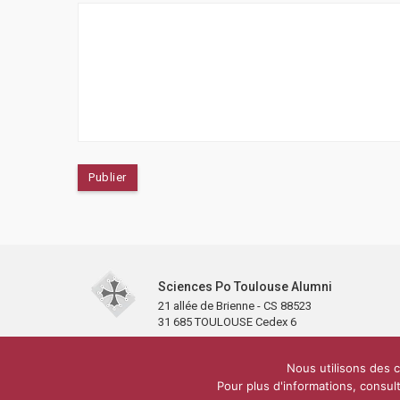
Sciences Po Toulouse Alumni
21 allée de Brienne - CS 88523
31 685 TOULOUSE Cedex 6
Accueil
L’association
Antennes et clubs
Adhésion
Nous utilisons des c
Carré Alumni de la bibliothèque de Sciences Po Toulous
Pour plus d'informations, consult