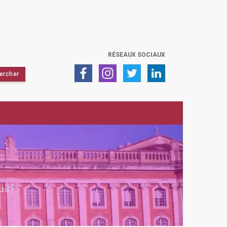
RÉSEAUX SOCIAUX
L
us !