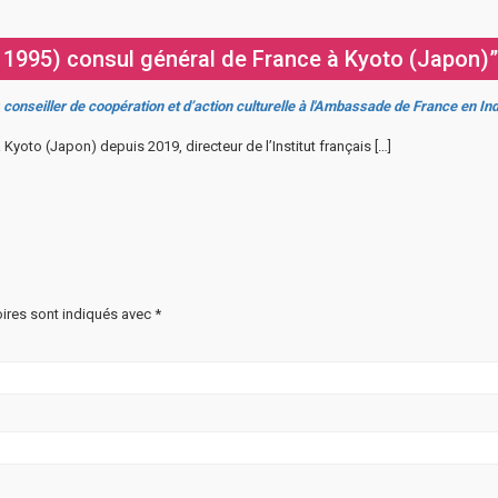
 1995) consul général de France à Kyoto (Japon)”
onseiller de coopération et d’action culturelle à l'Ambassade de France en In
à Kyoto (Japon) depuis 2019, directeur de l’Institut français […]
ires sont indiqués avec
*