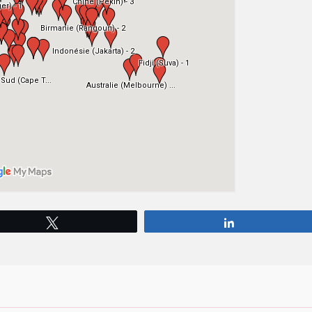
Tweetez
Partagez