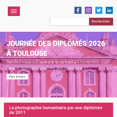
Menu
Rechercher :
JOURNÉE DES DIPLÔMÉS 2026
À TOULOUSE
Rendez-vous à Toulouse le samedi 14 novembre 2026
pour la quatrième journée des diplômé·e·s !
Plus d'infos
La photographie humanitaire par une diplômée
de 2011