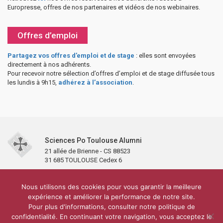
Europresse, offres de nos partenaires et vidéos de nos webinaires.
Offres d’emploi
Partagez vos offres d’emploi et de stage
: elles sont envoyées
directement à nos adhérents.
Pour recevoir notre sélection d’offres d’emploi et de stage diffusée tous
les lundis à 9h15,
adhérez à l’association
.
Sciences Po Toulouse Alumni
21 allée de Brienne - CS 88523
31 685 TOULOUSE Cedex 6
Accueil
L’association
Antennes et clubs
Adhésion
Nous utilisons des cookies pour vous garantir la meilleure
Partenaires et soutiens
Lettre d’information
Réseaux sociaux
expérience et améliorer la performance de notre site.
Sciences Po Toulouse
Pour plus d'informations, consulter notre politique de
Carré Alumni de la bibliothèque de Sciences Po Toulouse
10 000 diplômés
confidentialité. En continuant votre navigation, vous acceptez le
Réseau ScPo
Mentions légales
Politique de confidentialité
Plan du site