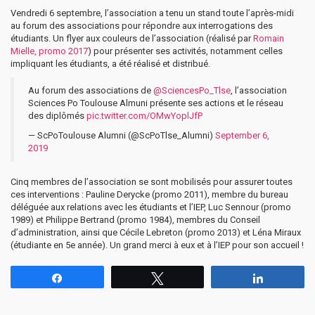
Vendredi 6 septembre, l’association a tenu un stand toute l’après-midi
au forum des associations pour répondre aux interrogations des
étudiants. Un flyer aux couleurs de l’association (réalisé par
Romain
Mielle, promo 2017
) pour présenter ses activités, notamment celles
impliquant les étudiants, a été réalisé et distribué.
Au forum des associations de
@SciencesPo_Tlse
, l’association
Sciences Po Toulouse Almuni présente ses actions et le réseau
des diplômés
pic.twitter.com/OMwYoplJfP
— ScPoToulouse Alumni (@ScPoTlse_Alumni)
September 6,
2019
Cinq membres de l’association se sont mobilisés pour assurer toutes
ces interventions : Pauline Derycke (promo 2011), membre du bureau
déléguée aux relations avec les étudiants et l’IEP, Luc Sennour (promo
1989) et Philippe Bertrand (promo 1984), membres du Conseil
d’administration, ainsi que Cécile Lebreton (promo 2013) et Léna Miraux
(étudiante en 5e année). Un grand merci à eux et à l’IEP pour son accueil !
Partagez
Tweetez
Partagez