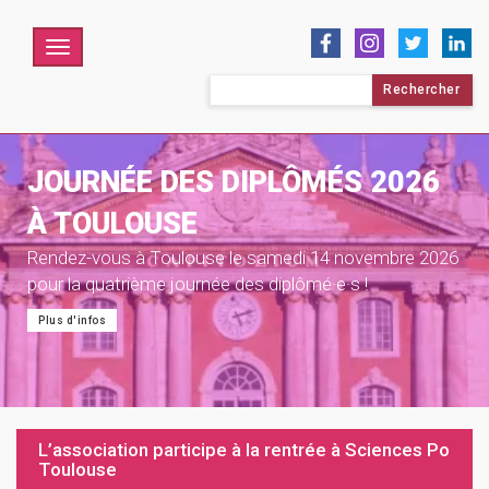
Menu
Rechercher :
JOURNÉE DES DIPLÔMÉS 2026
À TOULOUSE
Rendez-vous à Toulouse le samedi 14 novembre 2026
pour la quatrième journée des diplômé·e·s !
Plus d'infos
L’association participe à la rentrée à Sciences Po
Toulouse