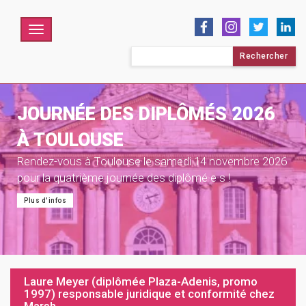
Menu
Rechercher :
JOURNÉE DES DIPLÔMÉS 2026
À TOULOUSE
Rendez-vous à Toulouse le samedi 14 novembre 2026
pour la quatrième journée des diplômé·e·s !
Plus d'infos
Laure Meyer (diplômée Plaza-Adenis, promo
1997) responsable juridique et conformité chez