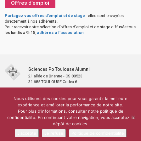
Offres d’emploi
Partagez vos offres d’emploi et de stage
: elles sont envoyées
directement à nos adhérents.
Pour recevoir notre sélection d’offres d’emploi et de stage diffusée tous
les lundis à 9h15,
adhérez à l’association
.
Sciences Po Toulouse Alumni
21 allée de Brienne - CS 88523
31 685 TOULOUSE Cedex 6
Accueil
L’association
Antennes et clubs
Adhésion
Nous utilisons des cookies pour vous garantir la meilleure
Partenaires et soutiens
Lettre d’information
Réseaux sociaux
expérience et améliorer la performance de notre site.
Sciences Po Toulouse
Pour plus d'informations, consulter notre politique de
Carré Alumni de la bibliothèque de Sciences Po Toulouse
10 000 diplômés
confidentialité. En continuant votre navigation, vous acceptez le
Réseau ScPo
Mentions légales
Politique de confidentialité
Plan du site
Contact
dépôt de cookies.
J'accepte
Je refuse
Politique de confidentialité
Conception & réalisation :
CEREAL CONCEPT