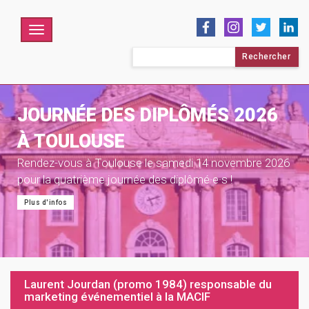
Menu
Rechercher :
JOURNÉE DES DIPLÔMÉS 2026
À TOULOUSE
Rendez-vous à Toulouse le samedi 14 novembre 2026
pour la quatrième journée des diplômé·e·s !
Plus d'infos
Laurent Jourdan (promo 1984) responsable du
marketing événementiel à la MACIF