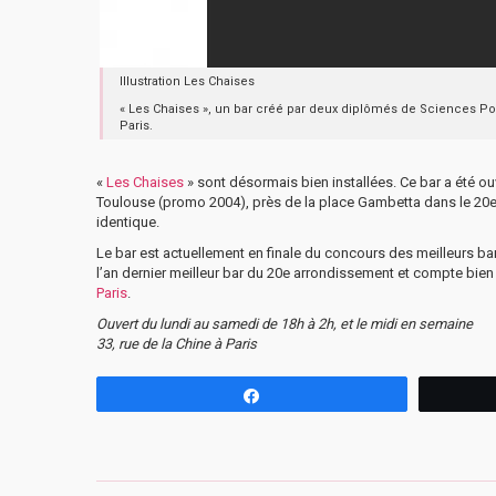
Illustration Les Chaises
« Les Chaises », un bar créé par deux diplômés de Sciences P
Paris.
«
Les Chaises
» sont désormais bien installées. Ce bar a été o
Toulouse (promo 2004), près de la place Gambetta dans le 20e a
identique.
Le bar est actuellement en finale du concours des meilleurs bar
l’an dernier meilleur bar du 20e arrondissement et compte bien d
Paris
.
Ouvert du lundi au samedi de 18h à 2h, et le midi en semaine
33, rue de la Chine à Paris
Partagez