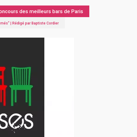
ncours des meilleurs bars de Paris
lômés
" |
Rédigé par Baptiste Cordier