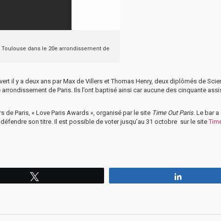
o Toulouse dans le 20e arrondissement de
uvert il y a deux ans par Max de Villers et Thomas Henry, deux diplômés de Sci
rrondissement de Paris. Ils l’ont baptisé ainsi car aucune des cinquante assi
s de Paris, « Love Paris Awards », organisé par le site
Time Out Paris
. Le bar a
éfendre son titre. Il est possible de voter jusqu’au 31 octobre sur le site
Tim
Tweetez
Partagez