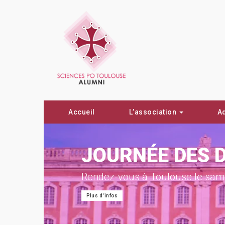
Accueil
L’association
A
ON !
JOURNÉE DES 
Rendez-vous à Toulouse le same
Plus d'infos