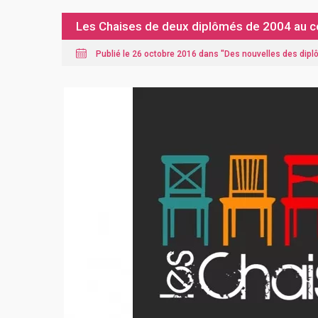
Les Chaises de deux diplômés de 2004 au co
Publié le 26 octobre 2016 dans "
Des nouvelles des dip