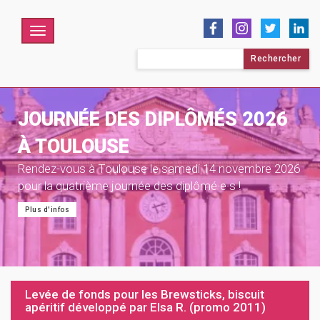
Menu
Rechercher :
JOURNÉE DES DIPLÔMÉS 2026
À TOULOUSE
Rendez-vous à Toulouse le samedi 14 novembre 2026
pour la quatrième journée des diplômé·e·s !
Plus d'infos
Levée de fonds pour les Brewsticks, biscuit
apéritif développé par Elsa R. (promo 2011)