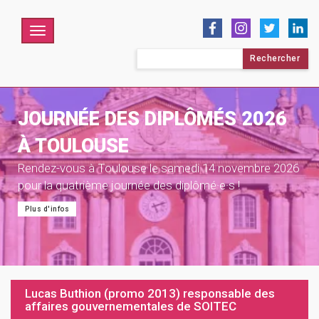
Menu
Rechercher :
JOURNÉE DES DIPLÔMÉS 2026
À TOULOUSE
Rendez-vous à Toulouse le samedi 14 novembre 2026
pour la quatrième journée des diplômé·e·s !
Plus d'infos
Lucas Buthion (promo 2013) responsable des
affaires gouvernementales de SOITEC