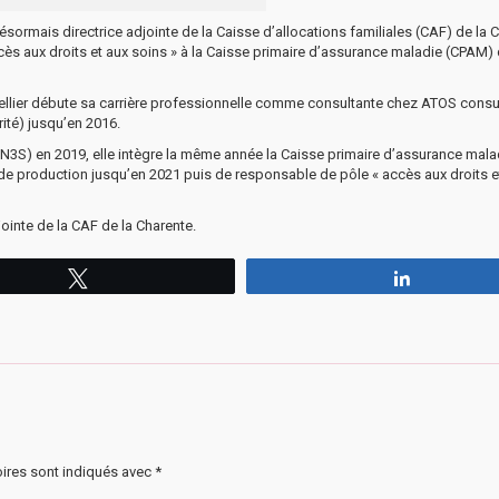
sormais directrice adjointe de la Caisse d’allocations familiales (CAF) de la 
ès aux droits et aux soins » à la Caisse primaire d’assurance maladie (CPAM) 
llier débute sa carrière professionnelle comme consultante chez ATOS consu
rité) jusqu’en 2016.
EN3S) en 2019, elle intègre la même année la Caisse primaire d’assurance mala
de production jusqu’en 2021 puis de responsable de pôle « accès aux droits e
ointe de la CAF de la Charente.
Tweetez
Partagez
ires sont indiqués avec
*