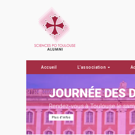
Accueil
L’association
A
ON !
JOURNÉE DES 
Rendez-vous à Toulouse le same
Plus d'infos