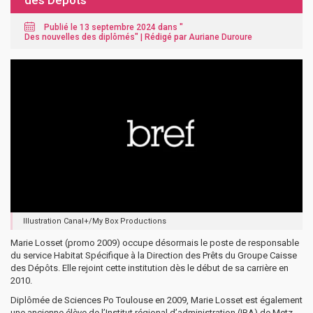
des Dépôts
Publié le 13 septembre 2024 dans "
Des nouvelles des diplômés
" |
Rédigé par Auriane Duroure
Illustration Canal+/My Box Productions
Marie Losset (promo 2009) occupe désormais le poste de responsable
du service Habitat Spécifique à la Direction des Prêts du Groupe Caisse
des Dépôts. Elle rejoint cette institution dès le début de sa carrière en
2010.
Diplômée de Sciences Po Toulouse en 2009, Marie Losset est également
une ancienne élève de l’Institut régional d’administration (IRA) de Metz