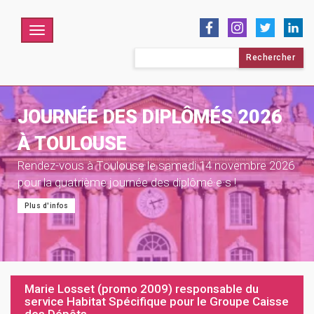
Menu
Rechercher :
JOURNÉE DES DIPLÔMÉS 2026
À TOULOUSE
Rendez-vous à Toulouse le samedi 14 novembre 2026
pour la quatrième journée des diplômé·e·s !
Plus d'infos
Marie Losset (promo 2009) responsable du
service Habitat Spécifique pour le Groupe Caisse