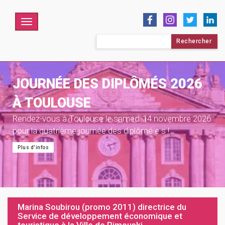
Menu
Rechercher :
JOURNÉE DES DIPLÔMÉS 2026
À TOULOUSE
Rendez-vous à Toulouse le samedi 14 novembre 2026
pour la quatrième journée des diplômé·e·s !
Plus d'infos
Marina Soubirou (promo 2011) directrice du
Service de développement économique et