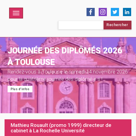
Menu
Rechercher :
JOURNÉE DES DIPLÔMÉS 2026
À TOULOUSE
Rendez-vous à Toulouse le samedi 14 novembre 2026
pour la quatrième journée des diplômé·e·s !
Plus d'infos
Mathieu Rouault (promo 1999) directeur de
cabinet à La Rochelle Université