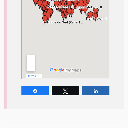
Partagez
Tweetez
Partagez