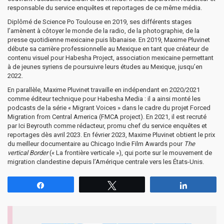
responsable du service enquêtes et reportages de ce même média.
Diplômé de Science Po Toulouse en 2019, ses différents stages
l’amènent à côtoyer le monde de la radio, de la photographie, de la
presse quotidienne mexicaine puis libanaise. En 2019, Maxime Pluvinet
débute sa carrière professionnelle au Mexique en tant que créateur de
contenu visuel pour Habesha Project, association mexicaine permettant
à de jeunes syriens de poursuivre leurs études au Mexique, jusqu’en
2022.
En parallèle, Maxime Pluvinet travaille en indépendant en 2020/2021
comme éditeur technique pour Habesha Media : il a ainsi monté les
podcasts de la série « Migrant Voices » dans le cadre du projet Forced
Migration from Central America (FMCA project). En 2021, il est recruté
par Ici Beyrouth comme rédacteur, promu chef du service enquêtes et
reportages dès avril 2023. En février 2023, Maxime Pluvinet obtient le prix
du meilleur documentaire au Chicago Indie Film Awards pour
The
vertical Border
(« La frontière verticale »), qui porte sur le mouvement de
migration clandestine depuis l’Amérique centrale vers les États-Unis.
Partagez
Tweetez
Partagez