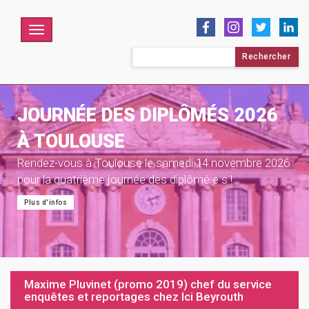
Menu
Rechercher :
JOURNÉE DES DIPLÔMÉS 2026
À TOULOUSE
Rendez-vous à Toulouse le samedi 14 novembre 2026
pour la quatrième journée des diplômé·e·s !
Plus d'infos
Maxime Pluvinet (promo 2019) chef du service
enquêtes et reportages chez Ici Beyrouth