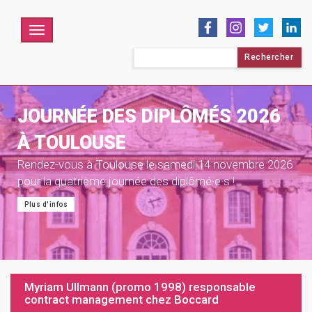
Menu
Rechercher :
JOURNÉE DES DIPLÔMÉS 2026
À TOULOUSE
Rendez-vous à Toulouse le samedi 14 novembre 2026
pour la quatrième journée des diplômé·e·s !
Plus d'infos
Myriam Ullmann (promo 1998) responsable
contract management chez Boccard