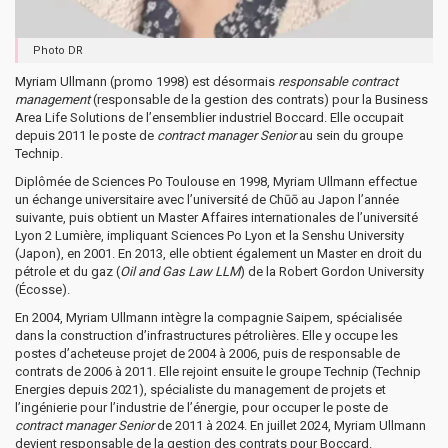
Photo DR
Myriam Ullmann (promo 1998) est désormais
responsable contract
management
(responsable de la gestion des contrats) pour la Business
Area Life Solutions de l’ensemblier industriel Boccard. Elle occupait
depuis 2011 le poste de
contract manager Senior
au sein du groupe
Technip.
Diplômée de Sciences Po Toulouse en 1998, Myriam Ullmann effectue
un échange universitaire avec l’université de Chūō au Japon l’année
suivante, puis obtient un Master Affaires internationales de l’université
Lyon 2 Lumière, impliquant Sciences Po Lyon et la Senshu University
(Japon), en 2001. En 2013, elle obtient également un Master en droit du
pétrole et du gaz (
Oil and Gas Law LLM
) de la Robert Gordon University
(Écosse).
En 2004, Myriam Ullmann intègre la compagnie Saipem, spécialisée
dans la construction d’infrastructures pétrolières. Elle y occupe les
postes d’acheteuse projet de 2004 à 2006, puis de responsable de
contrats de 2006 à 2011. Elle rejoint ensuite le groupe Technip (Technip
Energies depuis 2021), spécialiste du management de projets et
l’ingénierie pour l’industrie de l’énergie, pour occuper le poste de
contract manager Senior
de 2011 à 2024. En juillet 2024, Myriam Ullmann
devient responsable de la gestion des contrats pour Boccard.