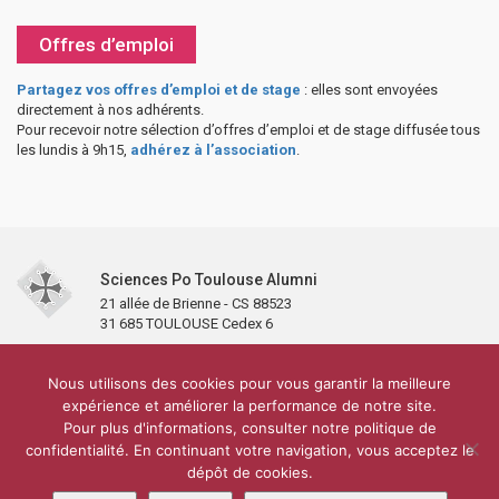
Offres d’emploi
Partagez vos offres d’emploi et de stage
: elles sont envoyées
directement à nos adhérents.
Pour recevoir notre sélection d’offres d’emploi et de stage diffusée tous
les lundis à 9h15,
adhérez à l’association
.
Sciences Po Toulouse Alumni
21 allée de Brienne - CS 88523
31 685 TOULOUSE Cedex 6
Accueil
L’association
Antennes et clubs
Adhésion
Nous utilisons des cookies pour vous garantir la meilleure
Partenaires et soutiens
Lettre d’information
Réseaux sociaux
expérience et améliorer la performance de notre site.
Sciences Po Toulouse
Pour plus d'informations, consulter notre politique de
Carré Alumni de la bibliothèque de Sciences Po Toulouse
10 000 diplômés
confidentialité. En continuant votre navigation, vous acceptez le
Réseau ScPo
Mentions légales
Politique de confidentialité
Plan du site
Contact
dépôt de cookies.