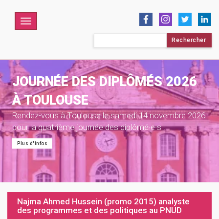
Menu
Rechercher :
JOURNÉE DES DIPLÔMÉS 2026
À TOULOUSE
Rendez-vous à Toulouse le samedi 14 novembre 2026
pour la quatrième journée des diplômé·e·s !
Plus d'infos
Najma Ahmed Hussein (promo 2015) analyste
des programmes et des politiques au PNUD