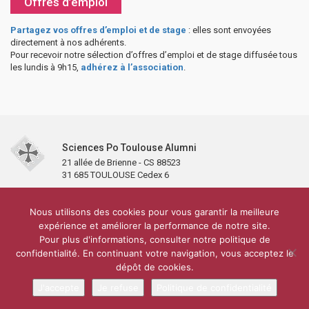
Offres d’emploi
Partagez vos offres d’emploi et de stage
: elles sont envoyées
directement à nos adhérents.
Pour recevoir notre sélection d’offres d’emploi et de stage diffusée tous
les lundis à 9h15,
adhérez à l’association
.
Sciences Po Toulouse Alumni
21 allée de Brienne - CS 88523
31 685 TOULOUSE Cedex 6
Accueil
L’association
Antennes et clubs
Adhésion
Nous utilisons des cookies pour vous garantir la meilleure
Partenaires et soutiens
Lettre d’information
Réseaux sociaux
expérience et améliorer la performance de notre site.
Sciences Po Toulouse
Pour plus d'informations, consulter notre politique de
Carré Alumni de la bibliothèque de Sciences Po Toulouse
10 000 diplômés
confidentialité. En continuant votre navigation, vous acceptez le
Réseau ScPo
Mentions légales
Politique de confidentialité
Plan du site
Contact
dépôt de cookies.
J'accepte
Je refuse
Politique de confidentialité
Conception & réalisation :
CEREAL CONCEPT