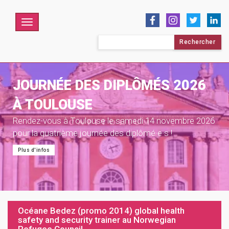
Menu
Rechercher :
JOURNÉE DES DIPLÔMÉS 2026
À TOULOUSE
Rendez-vous à Toulouse le samedi 14 novembre 2026
pour la quatrième journée des diplômé·e·s !
Plus d'infos
Océane Bedez (promo 2014) global health
safety and security trainer au Norwegian