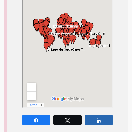
Partagez
Tweetez
Partagez