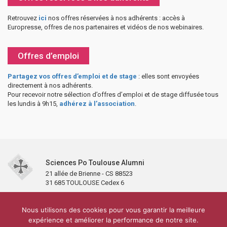
Retrouvez
ici
nos offres réservées à nos adhérents : accès à
Europresse, offres de nos partenaires et vidéos de nos webinaires.
Offres d’emploi
Partagez vos offres d’emploi et de stage
: elles sont envoyées
directement à nos adhérents.
Pour recevoir notre sélection d’offres d’emploi et de stage diffusée tous
les lundis à 9h15,
adhérez à l’association
.
Sciences Po Toulouse Alumni
21 allée de Brienne - CS 88523
31 685 TOULOUSE Cedex 6
Accueil
L’association
Antennes et clubs
Adhésion
Nous utilisons des cookies pour vous garantir la meilleure
Partenaires et soutiens
Lettre d’information
Réseaux sociaux
expérience et améliorer la performance de notre site.
Sciences Po Toulouse