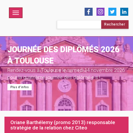
Menu
Rechercher :
JOURNÉE DES DIPLÔMÉS 2026
À TOULOUSE
Rendez-vous à Toulouse le samedi 14 novembre 2026
pour la quatrième journée des diplômé·e·s !
Plus d'infos
Oriane Barthélemy (promo 2013) responsable
stratégie de la relation chez Citeo