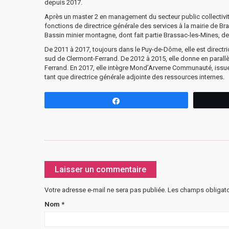
depuis 2017.
Après un master 2 en management du secteur public collectivit
fonctions de directrice générale des services à la mairie d
Bassin minier montagne, dont fait partie Brassac-les-Mines, de
De 2011 à 2017, toujours dans le Puy-de-Dôme, elle est dire
sud de Clermont-Ferrand. De 2012 à 2015, elle donne en parallèle
Ferrand. En 2017, elle intègre Mond’Arverne Communauté, is
tant que directrice générale adjointe des ressources internes.
Partagez
Laisser un commentaire
Votre adresse e-mail ne sera pas publiée.
Les champs obligato
Nom
*