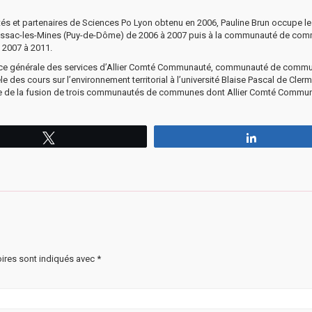
és et partenaires de Sciences Po Lyon obtenu en 2006, Pauline Brun occupe l
e Brassac-les-Mines (Puy-de-Dôme) de 2006 à 2007 puis à la communauté de co
 2007 à 2011.
ctrice générale des services d’Allier Comté Communauté, communauté de comm
 des cours sur l’environnement territorial à l’université Blaise Pascal de Cler
sue de la fusion de trois communautés de communes dont Allier Comté Commun
Tweetez
Partagez
ires sont indiqués avec
*