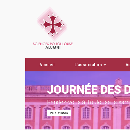
Accueil
L’association
A
ON !
JOURNÉE DES 
Rendez-vous à Toulouse le same
Plus d'infos