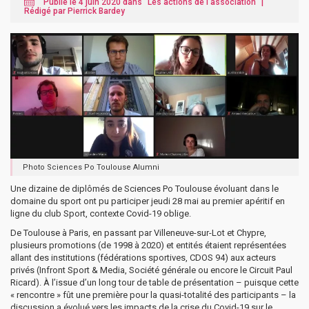
Publié le 4 juin 2020 dans "
Les actions de l'association
" |
Rédigé par Pierrick Bardey
Photo Sciences Po Toulouse Alumni
Une dizaine de diplômés de Sciences Po Toulouse évoluant dans le
domaine du sport ont pu participer jeudi 28 mai au premier apéritif en
ligne du club Sport, contexte Covid-19 oblige.
De Toulouse à Paris, en passant par Villeneuve-sur-Lot et Chypre,
plusieurs promotions (de 1998 à 2020) et entités étaient représentées
allant des institutions (fédérations sportives, CDOS 94) aux acteurs
privés (Infront Sport & Media, Société générale ou encore le Circuit Paul
Ricard). À l’issue d’un long tour de table de présentation – puisque cette
« rencontre » fût une première pour la quasi-totalité des participants – la
discussion a évolué vers les impacts de la crise du Covid-19 sur le