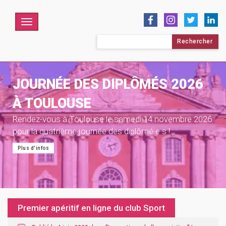
Menu
Rechercher :
JOURNÉE DES DIPLÔMÉS 2026
À TOULOUSE
Rendez-vous à Toulouse le samedi 14 novembre 2026
pour la quatrième journée des diplômé·e·s !
Plus d'infos
Premier apéritif en ligne du club Sport