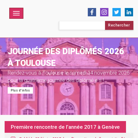
Menu
Rechercher :
JOURNÉE DES DIPLÔMÉS 2026
À TOULOUSE
Rendez-vous à Toulouse le samedi 14 novembre 2026
pour la quatrième journée des diplômé·e·s !
Plus d'infos
Première rencontre de l’année 2017 à Genève