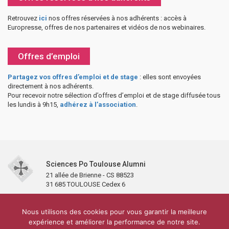
Retrouvez
ici
nos offres réservées à nos adhérents : accès à
Europresse, offres de nos partenaires et vidéos de nos webinaires.
Offres d’emploi
Partagez vos offres d’emploi et de stage
: elles sont envoyées
directement à nos adhérents.
Pour recevoir notre sélection d’offres d’emploi et de stage diffusée tous
les lundis à 9h15,
adhérez à l’association
.
Sciences Po Toulouse Alumni
21 allée de Brienne - CS 88523
31 685 TOULOUSE Cedex 6
Accueil
L’association
Antennes et clubs
Adhésion
Nous utilisons des cookies pour vous garantir la meilleure
Partenaires et soutiens
Lettre d’information
Réseaux sociaux
expérience et améliorer la performance de notre site.
Sciences Po Toulouse