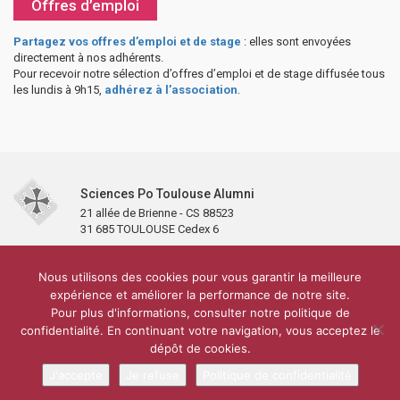
Offres d’emploi
Partagez vos offres d’emploi et de stage
: elles sont envoyées
directement à nos adhérents.
Pour recevoir notre sélection d’offres d’emploi et de stage diffusée tous
les lundis à 9h15,
adhérez à l’association
.
Sciences Po Toulouse Alumni
21 allée de Brienne - CS 88523
31 685 TOULOUSE Cedex 6
Accueil
L’association
Antennes et clubs
Adhésion
Nous utilisons des cookies pour vous garantir la meilleure
Partenaires et soutiens
Lettre d’information
Réseaux sociaux
expérience et améliorer la performance de notre site.
Sciences Po Toulouse
Pour plus d'informations, consulter notre politique de
Carré Alumni de la bibliothèque de Sciences Po Toulouse
10 000 diplômés
confidentialité. En continuant votre navigation, vous acceptez le
Réseau ScPo
Mentions légales
Politique de confidentialité
Plan du site
Contact
dépôt de cookies.
J'accepte
Je refuse
Politique de confidentialité
Conception & réalisation :
CEREAL CONCEPT