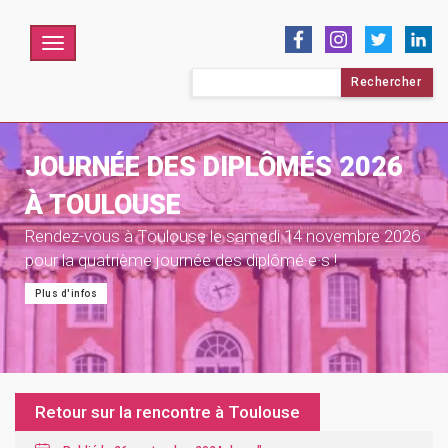
Menu
Rechercher :
JOURNÉE DES DIPLÔMÉS 2026
À TOULOUSE
Rendez-vous à Toulouse le samedi 14 novembre 2026
pour la quatrième journée des diplômé·e·s !
Plus d'infos
Retour sur la rencontre à Toulouse