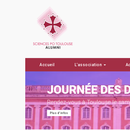
Accueil
L’association
A
ON !
JOURNÉE DES 
Rendez-vous à Toulouse le same
Plus d'infos