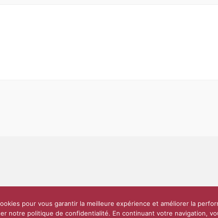
Partenaires et soutiens
Lettre d’information
Réseaux sociaux
Scien
ookies pour vous garantir la meilleure expérience et améliorer la perfo
e
10 000 diplômés
Réseau ScPo
Mentions légales
Politique de confi
er notre politique de confidentialité. En continuant votre navigation, 