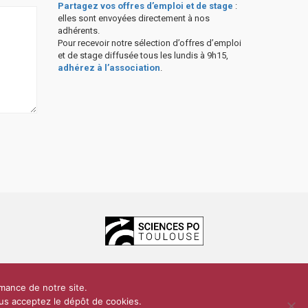
Partagez vos offres d’emploi et de stage
:
elles sont envoyées directement à nos
adhérents.
Pour recevoir notre sélection d’offres d’emploi
et de stage diffusée tous les lundis à 9h15,
adhérez à l’association
.
ces Po Toulouse
rmance de notre site.
dentialité
Plan du site
Contact
vous acceptez le dépôt de cookies.