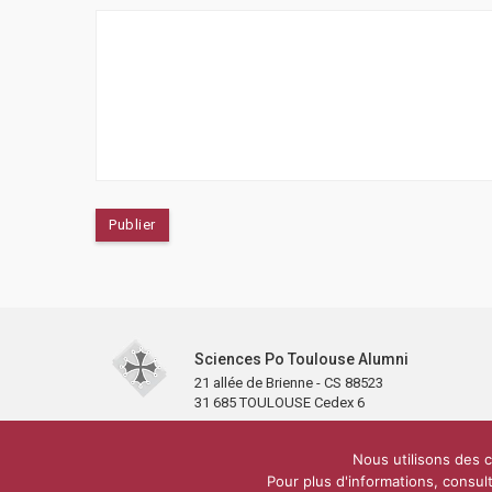
Sciences Po Toulouse Alumni
21 allée de Brienne - CS 88523
31 685 TOULOUSE Cedex 6
Accueil
L’association
Antennes et clubs
Adhésion
Nous utilisons des c
Carré Alumni de la bibliothèque de Sciences Po Toulous
Pour plus d'informations, consult