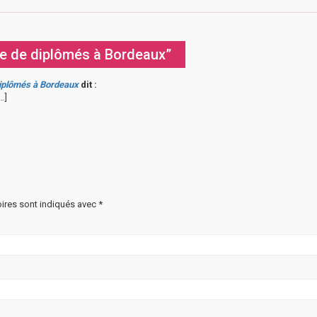
re de diplômés à Bordeaux”
diplômés à Bordeaux
dit :
…]
ires sont indiqués avec
*