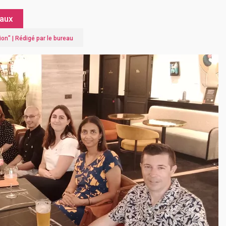
eaux
ion
" |
Rédigé par le bureau