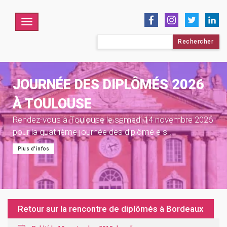
Menu
Rechercher :
JOURNÉE DES DIPLÔMÉS 2026
À TOULOUSE
Rendez-vous à Toulouse le samedi 14 novembre 2026
pour la quatrième journée des diplômé·e·s !
Plus d'infos
Retour sur la rencontre de diplômés à Bordeaux