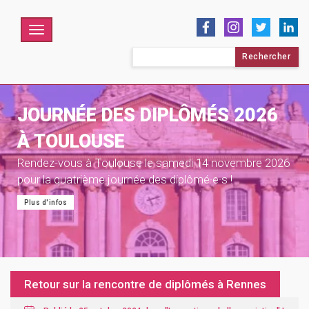
Menu
Rechercher :
JOURNÉE DES DIPLÔMÉS 2026
À TOULOUSE
Rendez-vous à Toulouse le samedi 14 novembre 2026
pour la quatrième journée des diplômé·e·s !
Plus d'infos
Retour sur la rencontre de diplômés à Rennes