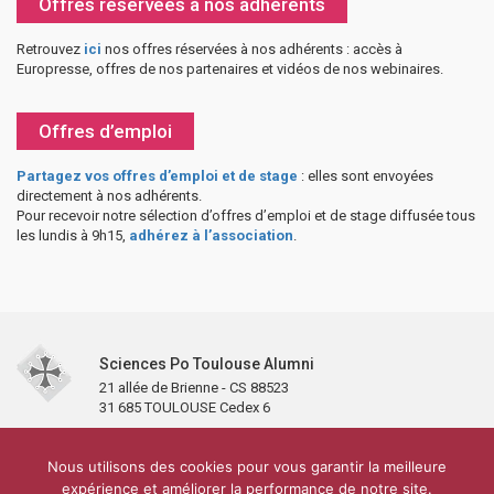
Offres réservées à nos adhérents
Retrouvez
ici
nos offres réservées à nos adhérents : accès à
Europresse, offres de nos partenaires et vidéos de nos webinaires.
Offres d’emploi
Partagez vos offres d’emploi et de stage
: elles sont envoyées
directement à nos adhérents.
Pour recevoir notre sélection d’offres d’emploi et de stage diffusée tous
les lundis à 9h15,
adhérez à l’association
.
Sciences Po Toulouse Alumni
21 allée de Brienne - CS 88523
31 685 TOULOUSE Cedex 6
Accueil
L’association
Antennes et clubs
Adhésion
Nous utilisons des cookies pour vous garantir la meilleure
Partenaires et soutiens
Lettre d’information
Réseaux sociaux
expérience et améliorer la performance de notre site.
Sciences Po Toulouse