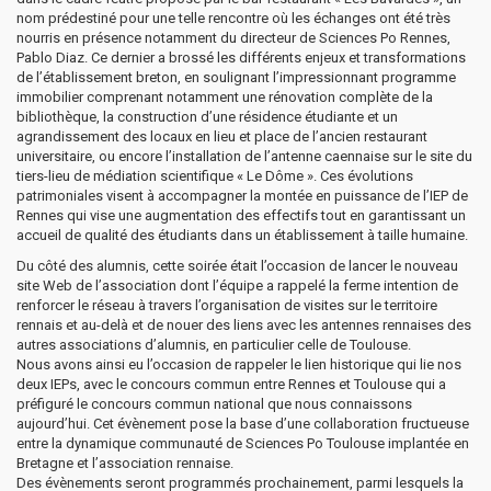
nom prédestiné pour une telle rencontre où les échanges ont été très
nourris en présence notamment du directeur de Sciences Po Rennes,
Pablo Diaz. Ce dernier a brossé les différents enjeux et transformations
de l’établissement breton, en soulignant l’impressionnant programme
immobilier comprenant notamment une rénovation complète de la
bibliothèque, la construction d’une résidence étudiante et un
agrandissement des locaux en lieu et place de l’ancien restaurant
universitaire, ou encore l’installation de l’antenne caennaise sur le site du
tiers-lieu de médiation scientifique « Le Dôme ». Ces évolutions
patrimoniales visent à accompagner la montée en puissance de l’IEP de
Rennes qui vise une augmentation des effectifs tout en garantissant un
accueil de qualité des étudiants dans un établissement à taille humaine.
Du côté des alumnis, cette soirée était l’occasion de lancer le nouveau
site Web de l’association dont l’équipe a rappelé la ferme intention de
renforcer le réseau à travers l’organisation de visites sur le territoire
rennais et au-delà et de nouer des liens avec les antennes rennaises des
autres associations d’alumnis, en particulier celle de Toulouse.
Nous avons ainsi eu l’occasion de rappeler le lien historique qui lie nos
deux IEPs, avec le concours commun entre Rennes et Toulouse qui a
préfiguré le concours commun national que nous connaissons
aujourd’hui. Cet évènement pose la base d’une collaboration fructueuse
entre la dynamique communauté de Sciences Po Toulouse implantée en
Bretagne et l’association rennaise.
Des évènements seront programmés prochainement, parmi lesquels la