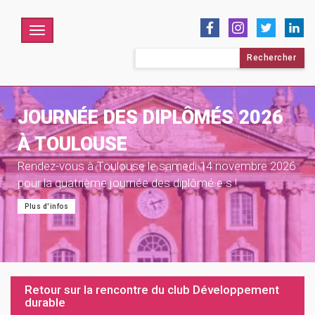
Menu
Rechercher :
JOURNÉE DES DIPLÔMÉS 2026
À TOULOUSE
Rendez-vous à Toulouse le samedi 14 novembre 2026
pour la quatrième journée des diplômé·e·s !
Plus d'infos
Retour sur la rencontre du club Développement
durable