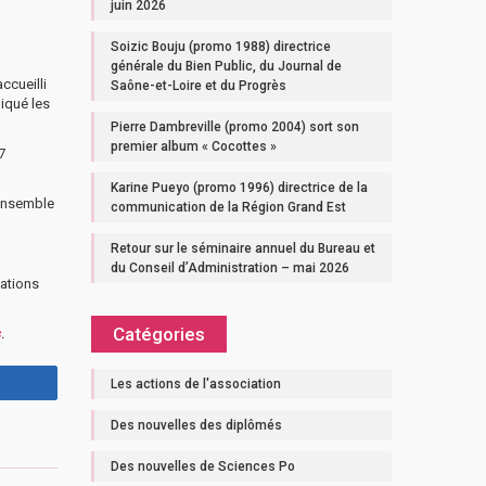
juin 2026
Soizic Bouju (promo 1988) directrice
générale du Bien Public, du Journal de
ccueilli
Saône-et-Loire et du Progrès
iqué les
Pierre Dambreville (promo 2004) sort son
premier album « Cocottes »
7
Karine Pueyo (promo 1996) directrice de la
’ensemble
communication de la Région Grand Est
Retour sur le séminaire annuel du Bureau et
du Conseil d’Administration – mai 2026
lations
Catégories
s
.
Les actions de l'association
Des nouvelles des diplômés
Des nouvelles de Sciences Po