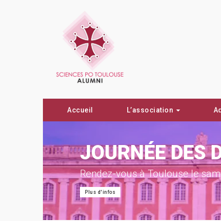
Accueil
L’association
A
ON !
JOURNÉE DES 
Rendez-vous à Toulouse le same
Plus d'infos