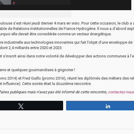
ouse s’est réuni jeudi dernier 4 mars en visio. Pour cette occasion, le club a a
e de Relations institutionnelles de France Hydrogène. Il nous a d’abord expl
urquoi elle devait être considérée comme un vecteur énergétique.
re industrielle aux technologies innovantes qui fait l’objet d’une enveloppe de 
dont 2,4 milliards entre 2020 et 2023.
P et s’inscrit ainsi dans notre volonté de développer des actions communes à l
verre et quelques gourmandises à grignoter !
mo 2014) et Fred Guillo (promo 2016), réunit les diplômés des métiers des re
t influence). Cette soirée était la douzième rencontre.
ffaires publiques mais n’avez pas été informé de cette rencontre,
contactez-nou
Tweetez
Partagez