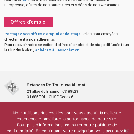
Europresse, offres de nos partenaires et vidéos de nos webinaires.
Offres d’emploi
Partagez vos offres d’emploi et de stage
: elles sont envoyées
directement à nos adhérents.
Pour recevoir notre sélection d’offres d’emploi et de stage diffusée tous
les lundis à 9h15,
adhérez à l’association
.
Sciences Po Toulouse Alumni
21 allée de Brienne - CS 88523
31 685 TOULOUSE Cedex 6
Accueil
L’association
Antennes et clubs
Adhésion
Nous utilisons des cookies pour vous garantir la meilleure
Partenaires et soutiens
Lettre d’information
Réseaux sociaux
expérience et améliorer la performance de notre site.
Sciences Po Toulouse
Pour plus d'informations, consulter notre politique de
Carré Alumni de la bibliothèque de Sciences Po Toulouse
10 000 diplômés
confidentialité. En continuant votre navigation, vous acceptez le
Réseau ScPo
Mentions légales
Politique de confidentialité
Plan du site