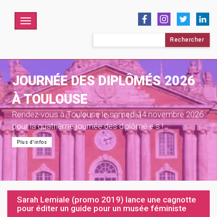
Menu
Rechercher :
JOURNÉE DES DIPLÔMÉS 2026
À TOULOUSE
Rendez-vous à Toulouse le samedi 14 novembre 2026
pour la quatrième journée des diplômé·e·s !
Plus d'infos
Sarah Lemiale (promo 2019) lance une cagnotte
pour éditer un guide pour un musée féministe