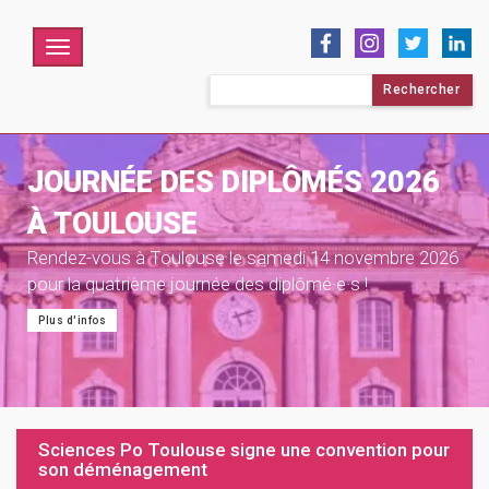
Menu
Rechercher :
JOURNÉE DES DIPLÔMÉS 2026
À TOULOUSE
Rendez-vous à Toulouse le samedi 14 novembre 2026
pour la quatrième journée des diplômé·e·s !
Plus d'infos
Sciences Po Toulouse signe une convention pour
son déménagement