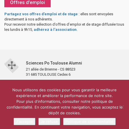
Offres d’emploi
Partagez vos offres d’emploi et de stage
: elles sont envoyées
directement à nos adhérents.
Pour recevoir notre sélection d’offres d’emploi et de stage diffusée tous
les lundis à 9h15,
adhérez à l’association
.
Sciences Po Toulouse Alumni
21 allée de Brienne - CS 88523
31 685 TOULOUSE Cedex 6
Accueil
L’association
Antennes et clubs
Adhésion
Nous utilisons des cookies pour vous garantir la meilleure
Partenaires et soutiens
Lettre d’information
Réseaux sociaux
expérience et améliorer la performance de notre site.
Sciences Po Toulouse
Pour plus d'informations, consulter notre politique de
Carré Alumni de la bibliothèque de Sciences Po Toulouse
10 000 diplômés
confidentialité. En continuant votre navigation, vous acceptez le
Réseau ScPo
Mentions légales
Politique de confidentialité
Plan du site
Contact
dépôt de cookies.
J'accepte
Je refuse
Politique de confidentialité
Conception & réalisation :
CEREAL CONCEPT