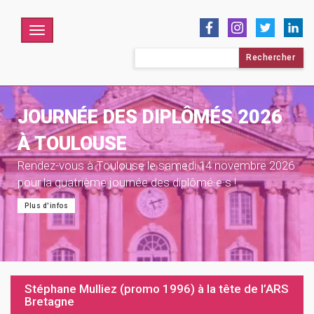
Menu
Rechercher :
JOURNÉE DES DIPLÔMÉS 2026
À TOULOUSE
Rendez-vous à Toulouse le samedi 14 novembre 2026
pour la quatrième journée des diplômé·e·s !
Plus d'infos
Stéphane Mulliez (promo 1996) à la tête de l’ARS
Bretagne