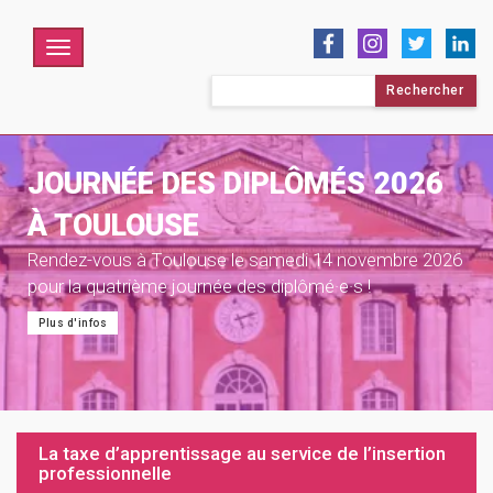
Menu
Rechercher :
JOURNÉE DES DIPLÔMÉS 2026
À TOULOUSE
Rendez-vous à Toulouse le samedi 14 novembre 2026
pour la quatrième journée des diplômé·e·s !
Plus d'infos
La taxe d’apprentissage au service de l’insertion
professionnelle