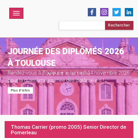
Menu
Rechercher :
JOURNÉE DES DIPLÔMÉS 2026
À TOULOUSE
Rendez-vous à Toulouse le samedi 14 novembre 2026
pour la quatrième journée des diplômé·e·s !
Plus d'infos
Thomas Carrier (promo 2005) Senior Director de
Pomerleau