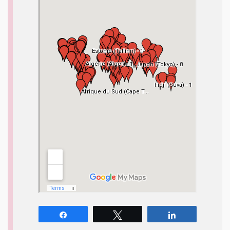
Partagez
Tweetez
Partagez