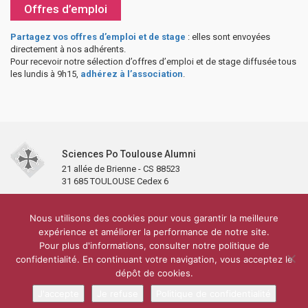
Offres d’emploi
Partagez vos offres d’emploi et de stage
: elles sont envoyées
directement à nos adhérents.
Pour recevoir notre sélection d’offres d’emploi et de stage diffusée tous
les lundis à 9h15,
adhérez à l’association
.
Sciences Po Toulouse Alumni
21 allée de Brienne - CS 88523
31 685 TOULOUSE Cedex 6
Accueil
L’association
Antennes et clubs
Adhésion
Nous utilisons des cookies pour vous garantir la meilleure
Partenaires et soutiens
Lettre d’information
Réseaux sociaux
expérience et améliorer la performance de notre site.
Sciences Po Toulouse
Pour plus d'informations, consulter notre politique de
Carré Alumni de la bibliothèque de Sciences Po Toulouse
10 000 diplômés
confidentialité. En continuant votre navigation, vous acceptez le
Réseau ScPo
Mentions légales
Politique de confidentialité
Plan du site
Contact
dépôt de cookies.
J'accepte
Je refuse
Politique de confidentialité
Conception & réalisation :
CEREAL CONCEPT